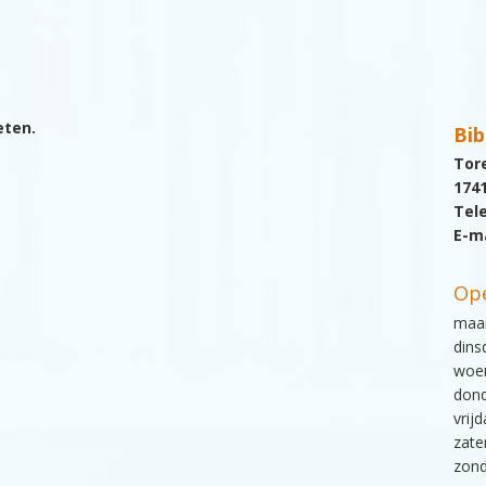
eten.
Bib
Tor
174
Tel
E-m
Ope
maan
dins
woen
dond
vrij
zate
zon