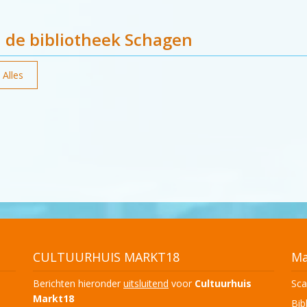
n de bibliotheek Schagen
Alles
CULTUURHUIS MARKT18
Ma
Berichten hieronder
uitsluitend
voor
Cultuurhuis
Sca
Markt18
Bib