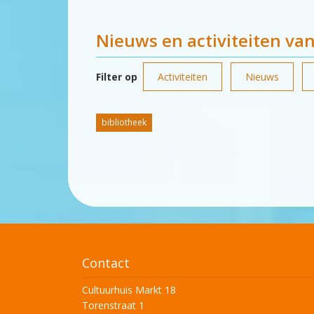
Nieuws en activiteiten va
Filter op
Activiteiten
Nieuws
bibliotheek
Contact
Cultuurhuis Markt 18
Torenstraat 1