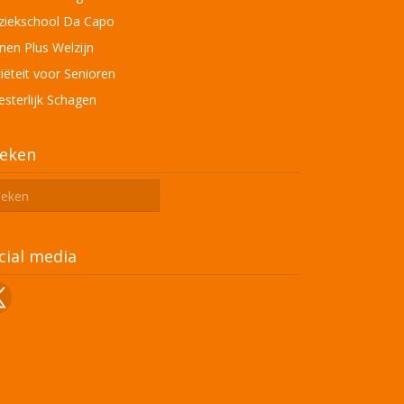
iekschool Da Capo
en Plus Welzijn
iëteit voor Senioren
sterlijk Schagen
eken
cial media