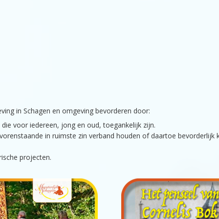
belev­ing in Scha­gen en omgev­ing bevorderen door:
 die voor iedereen, jong en oud, toe­ganke­lijk zijn.
voren­staande in ruim­ste zin ver­band houden of daar­toe bevorder­lijk k
orische projecten.