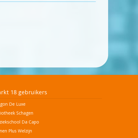
rkt 18 gebruikers
gon De Luxe
liotheek Schagen
iekschool Da Capo
en Plus Welzijn