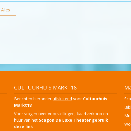
Alles
CULTUURHUIS MARKT18
Ma
Berichten hieronder
uitsluitend
voor
Cultuurhuis
Sca
Markt18
Bib
Voor vragen over voorstellingen, kaartverkoop en
Muz
huur van het
Scagon De Luxe Theater
gebruik
Won
deze link