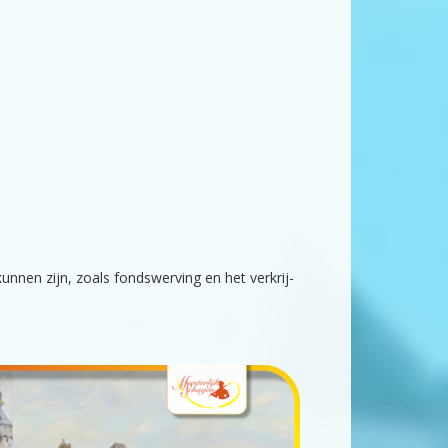
un­nen zijn, zoals fondswerv­ing en het verkri­j­