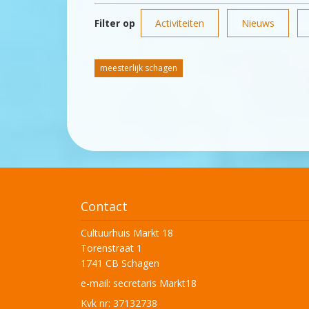
Filter op
Activiteiten
Nieuws
meesterlijk schagen
Contact
Cultuurhuis Markt 18
Torenstraat 1
1741 CB Schagen
e-mail:
secretaris Markt18
Kvk nr: 37132738