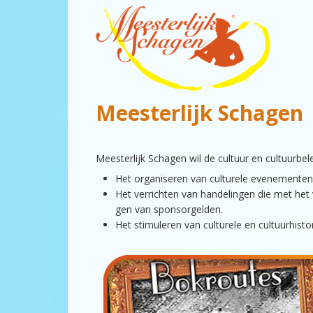
Meesterlijk Schagen
Meester­lijk Scha­gen wil de cul­tuur en cul­tu­ur
Het organ­is­eren van cul­turele even­e­menten
Het ver­richten van han­delin­gen die met het 
gen van spon­sorgelden.
Het stim­uleren van cul­turele en cul­tu­urhis­t