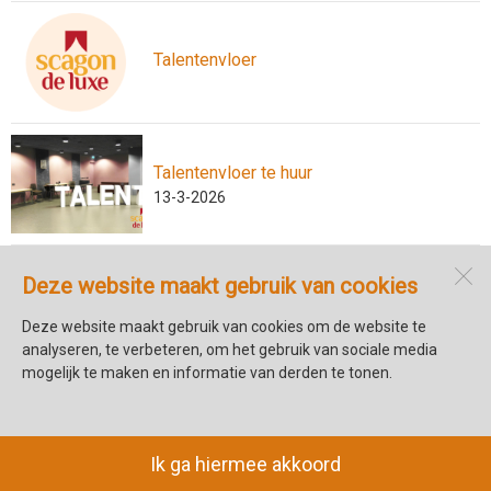
Talentenvloer
Talentenvloer te huur
13-3-2026
Deze website maakt gebruik van cookies
Cultuurhuis Markt 18
Torenstraat 1
Deze website maakt gebruik van cookies om de website te
1741 CB
Schagen
analyseren, te verbeteren, om het gebruik van sociale media
mogelijk te maken en informatie van derden te tonen.
Open desktopversie
Ziber DS4
Ik ga hiermee akkoord