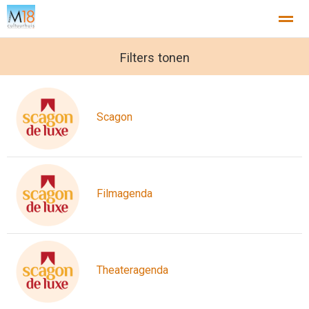
Filters tonen
Home
Nieuws
Agenda
X
Scagon
Filmagenda
Theateragenda