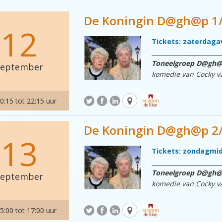
De Koningin D@gh@p 1
12
Tickets: zaterdaga
_______________________
Toneelgroep D@gh
september
komedie van Cocky v
Twee zussen, Ina en D
september, naar Den H
0:15 tot 22:15 uur
langs de route die d
passeren van de koni
De Koningin D@gh@p 2/6
uit het verleden, die 
13
als koningshuishater, 
verschillend ze ook zi
Tickets: zondagmi
Deze voorstelling zal
_______________________
door Jan Hoedjes en J
Toneelgroep D@gh
september
komedie van Cocky v
Entree: € 14,00
Twee zussen, Ina en D
september, naar Den H
5:00 tot 17:00 uur
langs de route die d