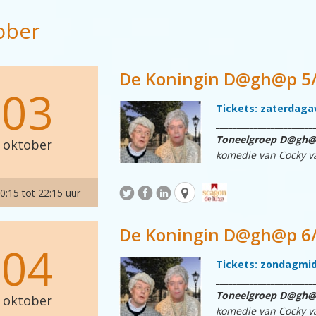
uit het verleden, die 
ober
als koningshuishater, 
verschillend ze ook zi
Deze voorstelling zal
De Koningin D@gh@p 5
door Jan Hoedjes en J
03
Entree: € 14,00
Tickets: zaterdaga
_______________________
Toneelgroep D@gh
oktober
komedie van Cocky v
Twee zussen, Ina en D
september, naar Den H
0:15 tot 22:15 uur
langs de route die d
passeren van de koni
De Koningin D@gh@p 6/6
uit het verleden, die 
04
als koningshuishater, 
verschillend ze ook zi
Tickets: zondagmi
Deze voorstelling zal
_______________________
door Jan Hoedjes en J
Toneelgroep D@gh
oktober
komedie van Cocky v