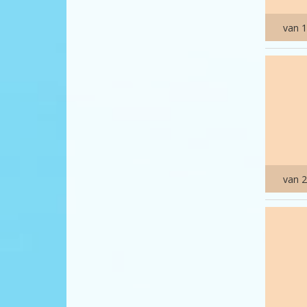
van 1
van 2