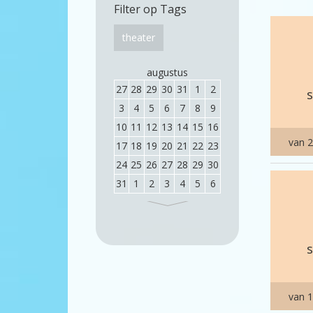
Filter op Tags
theater
augustus
27
28
29
30
31
1
2
3
4
5
6
7
8
9
10
11
12
13
14
15
16
van 2
17
18
19
20
21
22
23
24
25
26
27
28
29
30
31
1
2
3
4
5
6
van 1