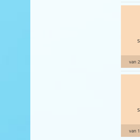
van 2
van 1