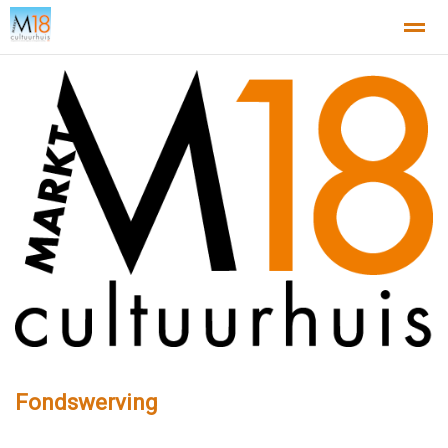
Home
Nieuws
Agenda
X
Fondswerving