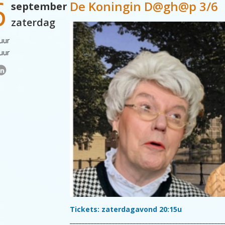
6
De Koningin D@gh@p 3/6
september
zaterdag
uur
uur
Tickets: zaterdagavond 20:15u
___________________________________________________