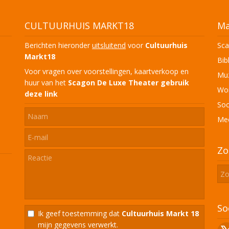
CULTUURHUIS MARKT18
Ma
Berichten hieronder
uitsluitend
voor
Cultuurhuis
Sca
Markt18
Bib
Voor vragen over voorstellingen, kaartverkoop en
Muz
huur van het
Scagon De Luxe Theater
gebruik
Won
deze link
Soc
Mee
Zo
So
Ik geef toestemming dat
Cultuurhuis Markt 18
mijn gegevens verwerkt.