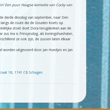
gin’ Een puur Haagse komedie van Cocky van
p de derde dinsdag van september, naar Den
ek langs de route die de Gouden Koets op
ninklijke stoet doet Dora terugdenken aan de
ar zus Ina is Prinsjesdag, als koningshuishater,
rschillend ze ook zijn, de zussen laten elkaar
pel worden uitgevoerd door Jan Hoedjes en Jan
traat 1B, 1741 CB Schagen