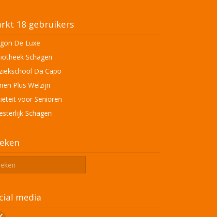
rkt 18 gebruikers
gon De Luxe
liotheek Schagen
iekschool Da Capo
en Plus Welzijn
iëteit voor Senioren
sterlijk Schagen
eken
cial media