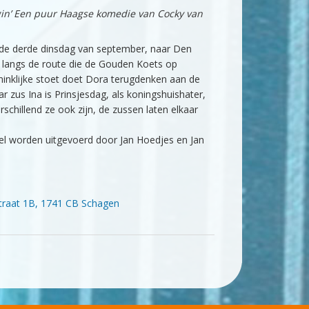
gin’ Een puur Haagse komedie van Cocky van
p de derde dinsdag van september, naar Den
ek langs de route die de Gouden Koets op
ninklijke stoet doet Dora terugdenken aan de
ar zus Ina is Prinsjesdag, als koningshuishater,
rschillend ze ook zijn, de zussen laten elkaar
pel worden uitgevoerd door Jan Hoedjes en Jan
traat 1B, 1741 CB Schagen