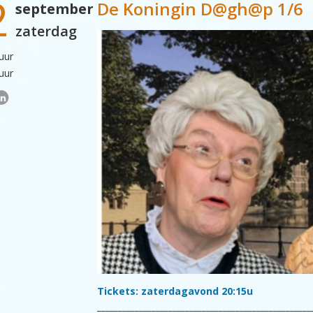
2
De Koningin D@gh@p 1/6
september
zaterdag
uur
uur
Tickets: zaterdagavond 20:15u
___________________________________________________