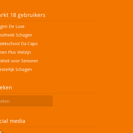
rkt 18 gebruikers
gon De Luxe
liotheek Schagen
iekschool Da Capo
en Plus Welzijn
iëteit voor Senioren
sterlijk Schagen
eken
cial media