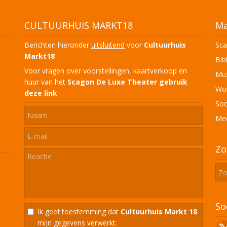
CULTUURHUIS MARKT18
Ma
Berichten hieronder
uitsluitend
voor
Cultuurhuis
Sca
Markt18
Bib
Voor vragen over voorstellingen, kaartverkoop en
Muz
huur van het
Scagon De Luxe Theater
gebruik
Won
deze link
Soc
Mee
Zo
So
Ik geef toestemming dat
Cultuurhuis Markt 18
mijn gegevens verwerkt.