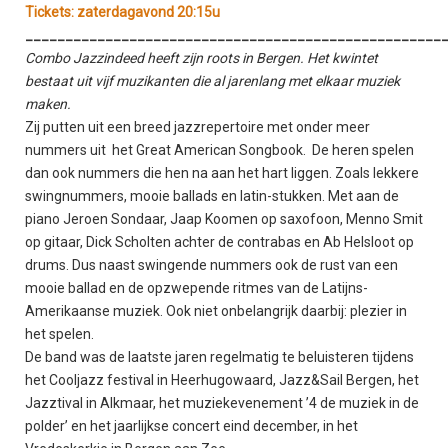
Tickets: zaterdagavond 20:15u
____________________________________________________
Combo Jazzindeed heeft zijn roots in Bergen. Het kwintet
bestaat uit vijf muzikanten die al jarenlang met elkaar muziek
maken.
Zij putten uit een breed jazzrepertoire met onder meer
nummers uit het Great American Songbook. De heren spelen
dan ook nummers die hen na aan het hart liggen. Zoals lekkere
swingnummers, mooie ballads en latin-stukken. Met aan de
piano Jeroen Sondaar, Jaap Koomen op saxofoon, Menno Smit
op gitaar, Dick Scholten achter de contrabas en Ab Helsloot op
drums. Dus naast swingende nummers ook de rust van een
mooie ballad en de opzwepende ritmes van de Latijns-
Amerikaanse muziek. Ook niet onbelangrijk daarbij: plezier in
het spelen.
De band was de laatste jaren regelmatig te beluisteren tijdens
het Cooljazz festival in Heerhugowaard, Jazz&Sail Bergen, het
Jazztival in Alkmaar, het muziekevenement ’4 de muziek in de
polder’ en het jaarlijkse concert eind december, in het