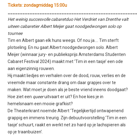
Tickets: zondagmiddag 15:00u
____________________________________________________
Het weinig succesvolle cabaretduo Het Verdriet van Drenthe valt
uiteen cabaretier Albert Meijer gaat noodgedwongen solo op
tournee
Tim en Albert gaan elk huns weegs. Of nou ja…. Tim sterft
plotseling. En nu gaat Albert noodgedwongen solo. Albert
Meijer (winnaar jury- en publieksprijs Amsterdams Studenten
Cabaret Festival 2024) maakt met ’Tim in een tasje’ een ode
aan eigenzinnig rouwen.
Hij maakt liedjes en verhalen over de dood, rouw, verlies en de
vreemde maar constante drang om daar grapjes over te
maken. Wat moet je doen als je beste vriend ineens doodgaat?
Hoe ziet een
queer
uitvaart er uit? En hoe kies je in
hemelsnaam een mooie grafkist?
De Theaterkrant noemde Albert ’Tegelijkertijd ontwapenend
grappig en immens treurig. Zijn debuutvoorstelling ’Tim in een
tasje’ schuurt, raakt en werkt net zo hard op je lachspieren als
op je traanbuizen’.